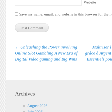
Website
Save my name, email, and website in this browser for the 
Post navigation
←
Unleashing the Power involving
Maîtriser 
Online Slot Gambling A New Era of
grâce à Argen
Digital Video gaming and Big Wins
Essentiels po
Archives
August 2026
July 2026