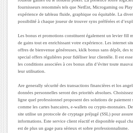
fournisseurs renommés tels que NetEnt, Microgaming ou Play
expérience de tableau fluide, graphique ou équitable. La diver
possibilité à chaque joueur de trouver syns préférées et d’exp
Les bonus et promotions constituent également un levier fill m
de gains tout en enrichissant votre expérience. Les internet sit
offres de bienvenue généreuses, kklk bonus sans dépôt, des tou
special offers régulières pour fidéliser leur clientèle. Il est ess
les conditions associées à ces bonus afin d’éviter toute mauvai
leur utilisation.
Are generally sécurité des transactions financières et los ange
données personnelles seront des priorités absolues. Choisissez
ligne quel professionnel proposent des solutions de paiement s
comme les cartes bancaires, e-wallets ou crypto-monnaies. De 
site utilise un protocole de cryptage préjugé (SSL) pour assure
informations. Este service client réactif et disponible equal c
est de plus un gage para sérieux et sobre professionnalisme.