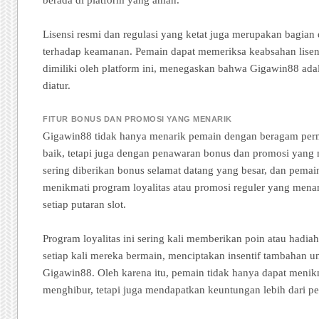
Lisensi resmi dan regulasi yang ketat juga merupakan bagia
terhadap keamanan. Pemain dapat memeriksa keabsahan lisens
dimiliki oleh platform ini, menegaskan bahwa Gigawin88 ada
diatur.
FITUR BONUS DAN PROMOSI YANG MENARIK
Gigawin88 tidak hanya menarik pemain dengan beragam pe
baik, tetapi juga dengan penawaran bonus dan promosi yang
sering diberikan bonus selamat datang yang besar, dan pemain
menikmati program loyalitas atau promosi reguler yang men
setiap putaran slot.
Program loyalitas ini sering kali memberikan poin atau hadi
setiap kali mereka bermain, menciptakan insentif tambahan un
Gigawin88. Oleh karena itu, pemain tidak hanya dapat menik
menghibur, tetapi juga mendapatkan keuntungan lebih dari 