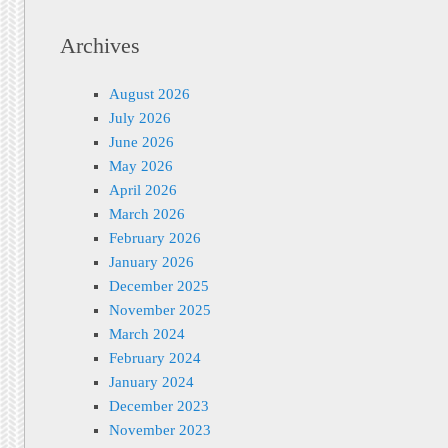
Archives
August 2026
July 2026
June 2026
May 2026
April 2026
March 2026
February 2026
January 2026
December 2025
November 2025
March 2024
February 2024
January 2024
December 2023
November 2023