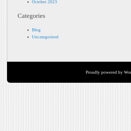
October 2023
Categories
Blog
Uncategorized
Proudly powered by Wor