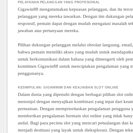
PELAYANAN PELANGGAN YANG PROFESIONAL
Gigawin88 mengutamakan kepuasan pelanggan, dan itu terce
pelanggan yang mereka tawarkan. Dengan tim dukungan pel
responsif, pemain dapat dengan mudah mengatasi masalah te
jawaban atas pertanyaan mereka.
Pilihan dukungan pelanggan melalui obrolan langsung, email
bahwa pemain memiliki akses yang mudah untuk mendapat
untuk berkomunikasi dalam bahasa yang dimengerti oleh pe
komitmen Gigawin88 untuk menciptakan pengalaman yang m
penggunanya.
KESIMPULAN: GIGAWIN88 DAN KEAJAIBAN SLOT ONLINE
Dalam dunia yang dipenuhi dengan berbagai pilihan slot onli
menonjol dengan menyajikan kombinasi yang tepat dari keama
permainan. Dengan memprioritaskan pengalaman pengguna 
memberikan pengalaman bermain slot online yang tidak hanya
andal. Bagi para pecinta slot yang mencari petualangan dan
menjadi destinasi yang layak untuk dieksplorasi. Dengan tekn